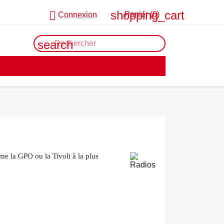
shopping_cart

Panier
(0)
Connexion
search
search
me la GPO ou la Tivoli à la plus