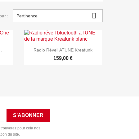

par :
Pertinence

Aperçu rapide
.
Radio Réveil ATUNE Kreafunk
159,00 €
 trouverez pour cela nos
tion du site.