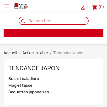

(0)
shopping_cart

search
search
Accueil
Art de la table
Tendance Japon
TENDANCE JAPON
Bols et saladiers
Mug et tasse
Baguettes japonaises