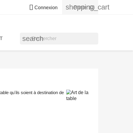
shopping_cart

Panier
(0)
Connexion
search
T
ble qu'ils soient à destination de