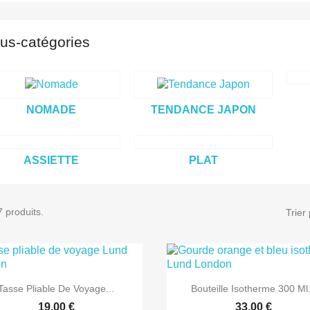
us-catégories
NOMADE
TENDANCE JAPON
ASSIETTE
PLAT
7 produits.
Trier 


Aperçu rapide
Aperçu rapide
Tasse Pliable De Voyage...
Bouteille Isotherme 300 Ml.
19,00 €
33,00 €