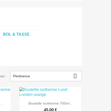
BOL & TASSE

par :
Pertinence

Aperçu rapide
..
Bouteille Isotherme 750ml...
45,00 €