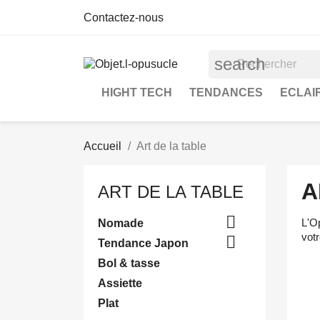
Contactez-nous
search
HIGHT TECH
TENDANCES
ECLAI
Accueil
Art de la table
A
ART DE LA TABLE

L'Op
Nomade
vot

Tendance Japon
Bol & tasse
Assiette
Plat