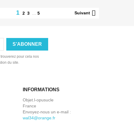

1
Suivant
2
3
…
5
 trouverez pour cela nos
tion du site.
INFORMATIONS
Objet.l-opusucle
France
Envoyez-nous un e-mail :
wal34@orange.fr