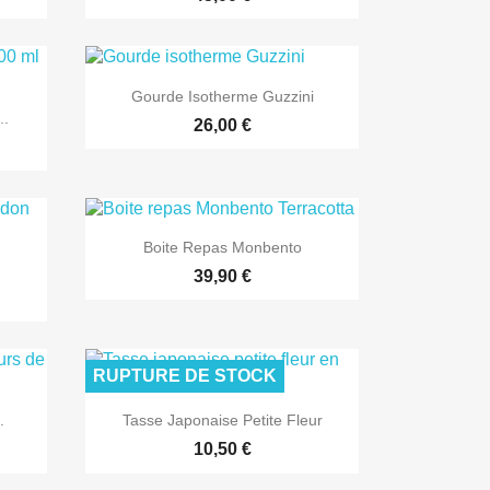

Aperçu rapide
Gourde Isotherme Guzzini
..
26,00 €

Aperçu rapide
Boite Repas Monbento
39,90 €
RUPTURE DE STOCK

Aperçu rapide
.
Tasse Japonaise Petite Fleur
10,50 €