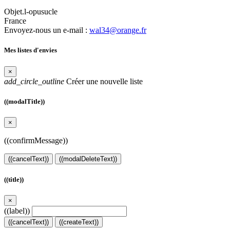
Objet.l-opusucle
France
Envoyez-nous un e-mail :
wal34@orange.fr
Mes listes d'envies
×
add_circle_outline
Créer une nouvelle liste
((modalTitle))
×
((confirmMessage))
((cancelText))
((modalDeleteText))
((title))
×
((label))
((cancelText))
((createText))