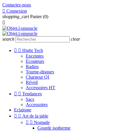
Contactez-nous

Connexion
shopping_cart
Panier
(0)

search
clear


Hight Tech
Enceintes
Ecouteurs
Radios
Tourne-disques
Chargeur QI
Réveil
Accessoires HT


Tendances
Sacs
Accessoires
Eclairage


Art de la table


Nomade
Gourde isotherme