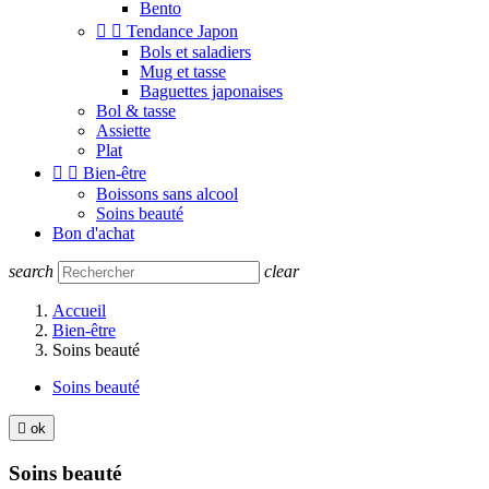
Bento


Tendance Japon
Bols et saladiers
Mug et tasse
Baguettes japonaises
Bol & tasse
Assiette
Plat


Bien-être
Boissons sans alcool
Soins beauté
Bon d'achat
search
clear
Accueil
Bien-être
Soins beauté
Soins beauté

ok
Soins beauté