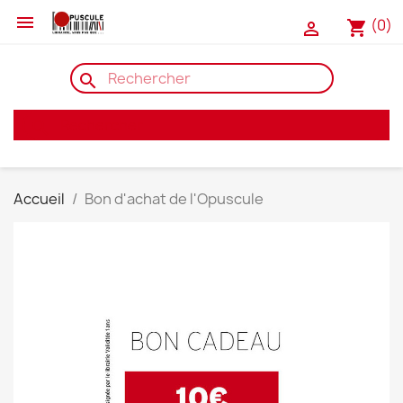

(0)
shopping_cart

search
search
Accueil
Bon d'achat de l'Opuscule