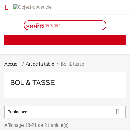

search
search
Accueil
Art de la table
Bol & tasse
BOL & TASSE

Pertinence
Affichage 13-21 de 21 article(s)